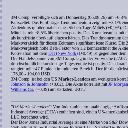
3M Comp.
verbilligte sich am Donnerstag (06.08.26) um −0,8
Kurszettel. Das Fünf-Tage-
Trendmomentum
zeigt mit +3,1% eine
Aktienkurs quotiert nahe seines Sieben-Tage-Mittels (+0,9%). 
Mittel ist mit +8,5% übertrieben positiv. Das Kursniveau ist mit
als kurzfristig überkauft einzuschätzen. Das
Trendmomentum
der
Marktvergleich für diesen Zeitraum signifikant feste Kurse. Die Z
Marktvergleich hohe
Beta-Faktor
von 1.2 kennzeichnet die Aktie a
Korrelation
mit dem
DJI (New York)
(+0.49) ist gegenüber dem D
Der Handelsspanne von
3M Comp.
lag in der Vorwoche (27.07.
durchschnittliche kurzfristige Tagesrendite ist positiv. Das darau
rangiert mit +47 Punkten im mittleren Bereich. Der für die näch
176,00 - 194,00 USD.
3M Comp.
ist bei den
US Market-Leaders
am wenigsten
korrel
Johnson & Johnsohn
(+0.02). Die Aktie korreliert mit
JP Morgan
Williams Co.
(+0.39) am stärksten. \e01\7
"US Market-Leaders"
: Von Indexanbietern unabhängige Auflis
Industrial Average (DJIA) enthalten sind, einem US-amerikanis
LLC berechnet wird.
Der Dow Jones Industrial Average ist eine Marke von S&P Dow J
Verbindung zu S&P Dow Jones Indices LLC, Standard & Poor’s,