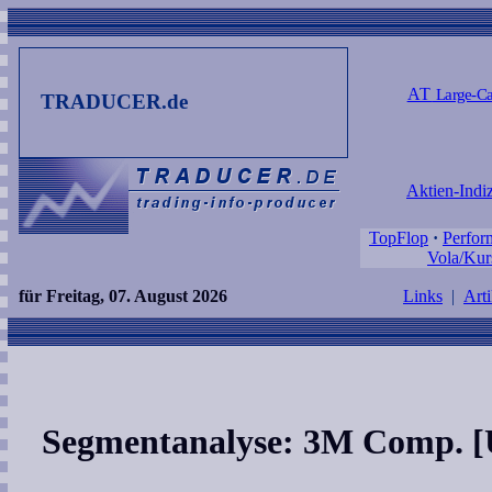
AT
Large-Ca
TRADUCER.de
Aktien-Indi
TopFlop
·
Perfor
Vola/Kur
für Freitag, 07. August 2026
Links
|
Arti
Segmentanalyse: 3M Comp. 