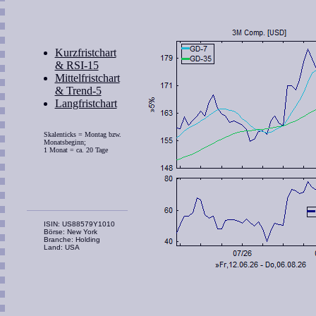
Kurzfristchart
& RSI-15
Mittelfristchart
& Trend-5
Langfristchart
Skalenticks = Montag bzw.
Monatsbeginn;
1 Monat = ca. 20 Tage
ISIN: US88579Y1010
Börse: New York
Branche: Holding
Land: USA