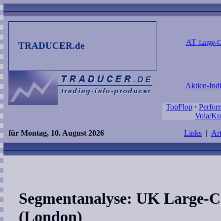
AT
Large-C
TRADUCER.de
Aktien-Ind
TopFlop
·
Perfor
Vola/Ku
für Montag, 10. August 2026
Links
|
Art
Segmentanalyse: UK Large-C
(London)