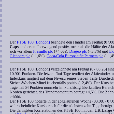
Der
FTSE 100 (London)
beendete den Handel am Freitag (07.08
Caps
tendierten überwiegend positiv, mehr als die Hälfte der Ak
sich vor allem
Fresnillo plc
(+4,6%),
Diageo plc
(+3,3%) und
Ex
Glencore plc
(−1,6%),
Coca-Cola Europacific Partners plc
(−1,4
Der
FTSE 100 (London)
verzeichnete am Freitag (07.08.26) ei
10.901 Punkten. Die letzten fünf Tage tendiert der Aktienindex 
Indexkurs rangiert auf dem Niveau seines Sieben-Tage-Durchsch
Sieben-Wochen
-Mittel ist ebenfalls positiv (+2,4%). Der Kurs be
Tage
mit 64 Punkten nunmehr im kurzfristig überkauften Bereich
Norden gerichtet, das
Trendmomentum
beträgt +4,5%. Die Zehn-T
erhöht.
Der
FTSE 100
notierte in der abgelaufenen Woche (03.08. - 07
wahrscheinliche Kursbereich
für die nächsten zehn Tage beträgt 
Die geringsten
Korrelationen
des
FTSE 100
mit den
UK Large-