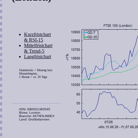
Kurzfristchart
& RSI-15
Mittelfristchart
& Trend-5
Langfristchart
Skalenticks = Montag bzw.
Monatsbeginn;
1 Monat = ca. 20 Tage
ISIN: GB0001383545
Börse: London
Branche: AKTIEN-INDEX
Land: Großbritannien