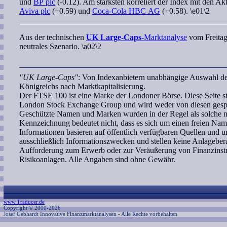
und
BP plc
(-0.12). Am stärksten korreliert der Index mit den A
Aviva plc
(+0.59) und
Coca-Cola HBC AG
(+0.58). \e01\2
Aus der technischen
UK Large-Caps
-Marktanalyse
vom Freitag 
neutrales Szenario. \a02\2
"UK Large-Caps"
: Von Indexanbietern unabhängige Auswahl de
Königreichs nach Marktkapitalisierung.
Der FTSE 100 ist eine Marke der Londoner Börse. Diese Seite s
London Stock Exchange Group und wird weder von diesen gespon
Geschützte Namen und Marken wurden in der Regel als solche ni
Kennzeichnung bedeutet nicht, dass es sich um einen freien Nam
Informationen basieren auf öffentlich verfügbaren Quellen und
ausschließlich Informationszwecken und stellen keine Anlagebe
Aufforderung zum Erwerb oder zur Veräußerung von Finanzinstr
Risikoanlagen. Alle Angaben sind ohne Gewähr.
www.Traducer.de
Copyright © 2000-2026
Josef Gebhardt Innovative Finanzmarktanalysen
- Alle Rechte vorbehalten