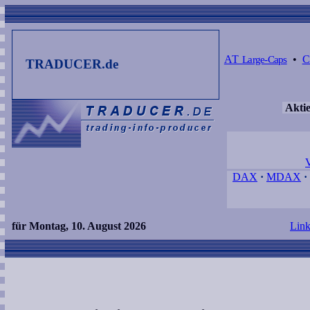
AT
Large-Caps
•
TRADUCER.de
Aktie
V
DAX
·
MDAX
·
für Montag, 10. August 2026
Link