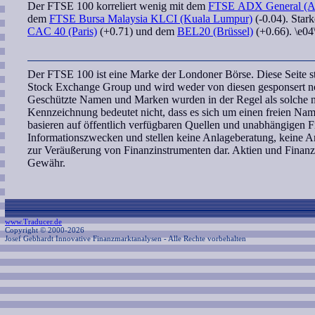
Der
FTSE 100
korreliert
wenig mit dem
FTSE ADX General (A
dem
FTSE Bursa Malaysia KLCI (Kuala Lumpur)
(-0.04). Star
CAC 40 (Paris)
(+0.71) und dem
BEL20 (Brüssel)
(+0.66). \e04
Der FTSE 100 ist eine Marke der Londoner Börse. Diese Seite 
Stock Exchange Group und wird weder von diesen gesponsert noc
Geschützte Namen und Marken wurden in der Regel als solche ni
Kennzeichnung bedeutet nicht, dass es sich um einen freien Na
basieren auf öffentlich verfügbaren Quellen und unabhängigen F
Informationszwecken und stellen keine Anlageberatung, keine
zur Veräußerung von Finanzinstrumenten dar. Aktien und Finanz
Gewähr.
www.Traducer.de
Copyright © 2000-2026
Josef Gebhardt Innovative Finanzmarktanalysen
- Alle Rechte vorbehalten