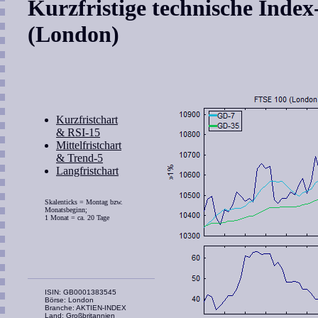
Kurzfristige technische Inde
(London)
Kurzfristchart
& RSI-15
Mittelfristchart
& Trend-5
Langfristchart
Skalenticks = Montag bzw.
Monatsbeginn;
1 Monat = ca. 20 Tage
ISIN: GB0001383545
Börse: London
Branche: AKTIEN-INDEX
Land: Großbritannien