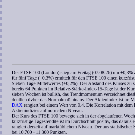
Der
FTSE 100 (London)
stieg am Freitag (07.08.26) um +0,3% 
für fünf Tage (+0,3%) ermittelt für den
FTSE 100
einen kurzfris
Sieben-Tage-Mittelwertes (+0,2%). Der Abstand des Kurses zu
bereits 64 Punkten im
Relative-Stärke-Index-15-Tage
ist der Kur
sieben Wochen
ist bullish, das
Trendmomentum
verzeichnet dies
deutlich üvber das Normalmaß hinaus. Der Aktienindex ist im Ma
DAX
rangiert bei einem Wert von 0.4. Die
Korrelation
mit dem D
Aktienindizies auf normalem Niveau.
Der Kurs des
FTSE 100
bewegte sich in der abgelaufenen Woche
kurzfristige Tagesrendite ist im Durchschnitt positiv, das daraus 
rangiert derzeit auf marktüblichem Niveau. Der aus statistischer 
bei 10.700 - 11.300 Punkten.