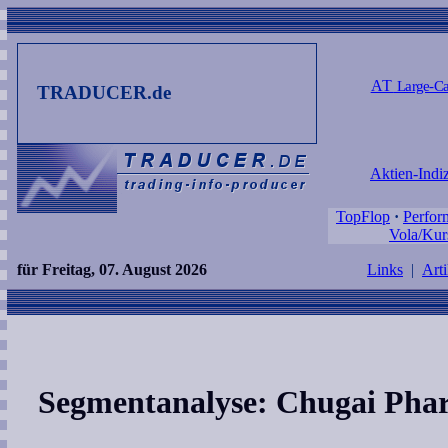
AT
Large-Ca
TRADUCER.de
Aktien-Indi
TopFlop
·
Perfor
Vola/Kur
für Freitag, 07. August 2026
Links
|
Arti
Segmentanalyse: Chugai Pha