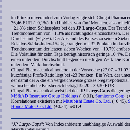
im Prinzip unverändert zum Vortag zeigte sich
Chugai Pharmaceu
36,46 EUR (+0,1%). Im Hinblick von fünf Monaten, also mittelfri
−21,8% einen Schlussplatz bei den
JP Large-Caps
. Der Trend d
Trendmomentum
von −1,3% als richtungslos einzuschätzen. Der 
Durchschnitt (−1,3%). Der Abstand des Kurses zu seinem
Siebe
Relative-Stärke-Index-15-Tage
rangiert mit 32 Punkten im kurzfr
Trendmomentum
der letzten
sieben Wochen
von −10,7% ergibt si
Die Volatilität für zehn Tage beträgt historisch geringe 10,4%. De
einen unter dem Durchschnitt liegenden niedrigen Wert. Die
Korr
unter dem Marktdurchschnitt.
Chugai Pharmaceutical
notierte in der Vorwoche (27.07. - 31.0
kurzfristige
Profit-Ratio
liegt bei -23 Punkten. Ein Wert, der unte
der damit der Aktie ein vergleichsweise großes Negativpotenzial 
wahrscheinliche Kursbereich
beträgt 32,20 - 39,30 EUR.
Chugai Pharmaceutical
weist bei den
JP Large-Caps
die gering
MS&AD Insurance Group Holdings
(+0.01),
Sumitomo Corp.
(+
Korrelationen existieren mit
Mitsubishi Estate Co. Ltd.
(+0.45),
S
Honda Motor Co. Ltd.
(+0.34). \e01\9
"JP Large-Caps"
: Von Indexanbietern unabhängige Auswahl der
Marktkapitalisierung.