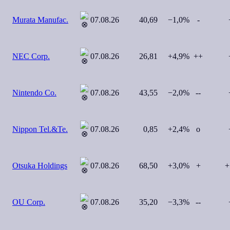
Murata Manufac.
07.08.26
40,69
−1,0%
-
+
NEC Corp.
07.08.26
26,81
+4,9%
++
+
Nintendo Co.
07.08.26
43,55
−2,0%
--
+
Nippon Tel.&Te.
07.08.26
0,85
+2,4%
o
+
Otsuka Holdings
07.08.26
68,50
+3,0%
+
+
OU Corp.
07.08.26
35,20
−3,3%
--
+