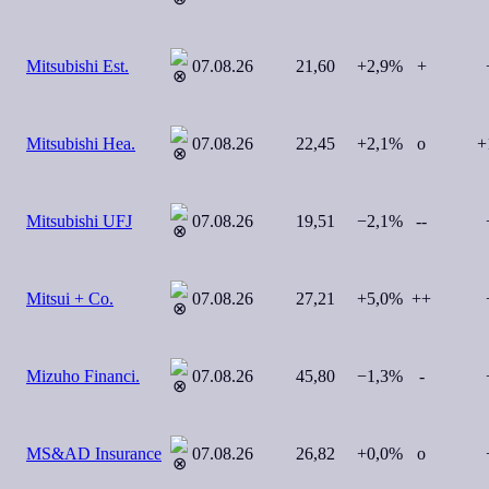
Mitsubishi Est.
07.08.26
21,60
+2,9%
+
+
Mitsubishi Hea.
07.08.26
22,45
+2,1%
o
+
Mitsubishi UFJ
07.08.26
19,51
−2,1%
--
+
Mitsui + Co.
07.08.26
27,21
+5,0%
++
+
Mizuho Financi.
07.08.26
45,80
−1,3%
-
+
MS&AD Insurance
07.08.26
26,82
+0,0%
o
+