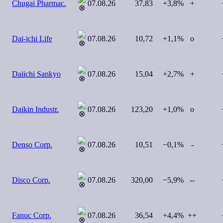
Chugai Pharmac.
07.08.26
37,83
+3,8%
+
+
Dai-ichi Life
07.08.26
10,72
+1,1%
o
+
Daiichi Sankyo
07.08.26
15,04
+2,7%
+
+
Daikin Industr.
07.08.26
123,20
+1,0%
o
−
Denso Corp.
07.08.26
10,51
−0,1%
-
−
Disco Corp.
07.08.26
320,00
−5,9%
--
+
Fanuc Corp.
07.08.26
36,54
+4,4%
++
+