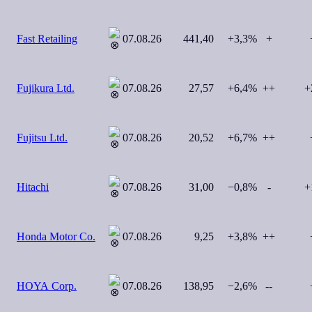
Fast Retailing
07.08.26
441,40
+3,3%
+
+
Fujikura Ltd.
07.08.26
27,57
+6,4%
++
+
Fujitsu Ltd.
07.08.26
20,52
+6,7%
++
+
Hitachi
07.08.26
31,00
−0,8%
-
+
Honda Motor Co.
07.08.26
9,25
+3,8%
++
+
HOYA Corp.
07.08.26
138,95
−2,6%
--
+