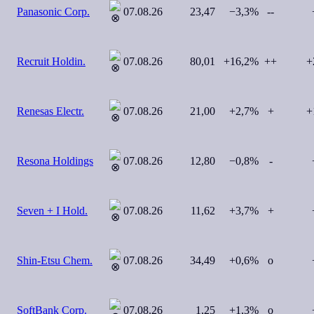
Panasonic Corp.
07.08.26
23,47
−3,3%
--
+
Recruit Holdin.
07.08.26
80,01
+16,2%
++
+
Renesas Electr.
07.08.26
21,00
+2,7%
+
+
Resona Holdings
07.08.26
12,80
−0,8%
-
+
Seven + I Hold.
07.08.26
11,62
+3,7%
+
+
Shin-Etsu Chem.
07.08.26
34,49
+0,6%
o
+
SoftBank Corp.
07.08.26
1,25
+1,3%
o
+