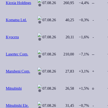
Kioxia Holdings
07.08.26
260,95
−4,4%
--
+
Komatsu Ltd.
07.08.26
40,25
−0,3%
-
+
Kyocera
07.08.26
20,11
−1,6%
-
+
Lasertec Corp.
07.08.26
210,00
−7,1%
--
+
Marubeni Corp.
07.08.26
27,83
+3,1%
+
−
Mitsubishi
07.08.26
26,58
+1,5%
o
+
Mitsubishi Ele.
07.08.26
31,45
−0,7%
-
+