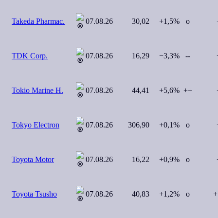
Takeda Pharmac.
07.08.26
30,02
+1,5%
o
+
TDK Corp.
07.08.26
16,29
−3,3%
--
−
Tokio Marine H.
07.08.26
44,41
+5,6%
++
+
Tokyo Electron
07.08.26
306,90
+0,1%
o
+
Toyota Motor
07.08.26
16,22
+0,9%
o
+
Toyota Tsusho
07.08.26
40,83
+1,2%
o
+