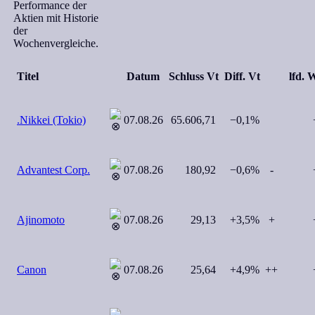
Performance der
Aktien mit Historie
der
Wochenvergleiche.
Titel
Datum
Schluss Vt
Diff. Vt
lfd.
.Nikkei (Tokio)
07.08.26
65.606,71
−0,1%
+
Advantest Corp.
07.08.26
180,92
−0,6%
-
+
Ajinomoto
07.08.26
29,13
+3,5%
+
+
Canon
07.08.26
25,64
+4,9%
++
+