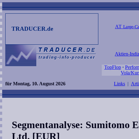
AT
Large-Ca
TRADUCER.de
Aktien-Indi
TopFlop
·
Perfor
Vola/Kur
für Montag, 10. August 2026
Links
|
Arti
Segmentanalyse: Sumitomo Ele
Ltd. [EUR]