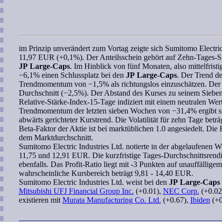
im Prinzip unverändert zum Vortag zeigte sich
Sumitomo Electric
11,97 EUR (+0,1%). Der Anteilsschein gehört auf Zehn-Tages-S
JP Large-Caps
. Im Hinblick von fünf Monaten, also mittelfrist
−6,1% einen Schlussplatz bei den
JP Large-Caps
. Der Trend der
Trendmomentum
von −1,5% als richtungslos einzuschätzen. Der 
Durchschnitt (−2,5%). Der Abstand des Kurses zu seinem
Siebe
Relative-Stärke-Index-15-Tage
indiziert mit einem neutralen Wer
Trendmomentum
der letzten
sieben Wochen
von −31,4% ergibt si
abwärts gerichteter Kurstrend. Die Volatilität für zehn Tage betr
Beta-Faktor
der Aktie ist bei marktüblichen 1.0 angesiedelt. Die
dem Marktdurchschnitt.
Sumitomo Electric Industries Ltd.
notierte in der abgelaufenen W
11,75 und 12,91 EUR. Die kurzfristige Tages-Durchschnittsrendite
ebenfalls. Das Profit-Ratio liegt mit -3 Punkten auf unauffällig
wahrscheinliche Kursbereich
beträgt 9,81 - 14,40 EUR.
Sumitomo Electric Industries Ltd.
weist bei den
JP Large-Caps
Mitsubishi UFJ Financial Group Inc.
(+0.01),
NEC Corp.
(+0.02
existieren mit
Murata Manufacturing Co. Ltd.
(+0.67),
Ibiden
(+0