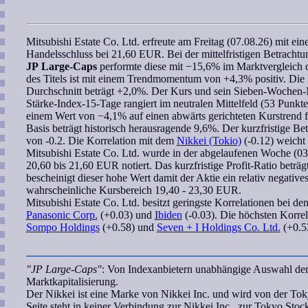
Mitsubishi Estate Co. Ltd.
erfreute am Freitag (07.08.26) mit ei
Handelsschluss bei 21,60 EUR. Bei der mittelfristigen Betrachtun
JP Large-Caps
performte diese mit −15,6% im Marktvergleich d
des Titels ist mit einem
Trendmomentum
von +4,3% positiv. Die 
Durchschnitt beträgt +2,0%. Der Kurs und sein
Sieben-Wochen
-
Stärke-Index-15-Tage
rangiert im neutralen Mittelfeld (53 Punkt
einem Wert von −4,1% auf einen abwärts gerichteten Kurstrend fü
Basis beträgt historisch herausragende 9,6%. Der kurzfristige
Bet
von -0.2. Die
Korrelation
mit dem
Nikkei (Tokio)
(-0.12) weicht 
Mitsubishi Estate Co. Ltd.
wurde in der abgelaufenen Woche (03.0
20,60 bis 21,60 EUR notiert. Das kurzfristige
Profit-Ratio
beträg
bescheinigt dieser hohe Wert damit der Aktie ein relativ negative
wahrscheinliche Kursbereich
19,40 - 23,30 EUR.
Mitsubishi Estate Co. Ltd.
besitzt geringste
Korrelationen
bei de
Panasonic Corp.
(+0.03) und
Ibiden
(-0.03). Die höchsten Korrel
Sompo Holdings
(+0.58) und
Seven + I Holdings Co. Ltd.
(+0.53
"JP Large-Caps"
: Von Indexanbietern unabhängige Auswahl der
Marktkapitalisierung.
Der Nikkei ist eine Marke von Nikkei Inc. und wird von der Tok
Seite steht in keiner Verbindung zur Nikkei Inc., zur Tokyo S