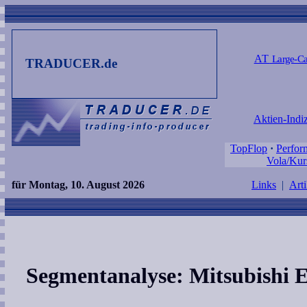
AT
Large-Ca
TRADUCER.de
Aktien-Indi
TopFlop
·
Perfor
Vola/Kur
für Montag, 10. August 2026
Links
|
Arti
Segmentanalyse: Mitsubishi E