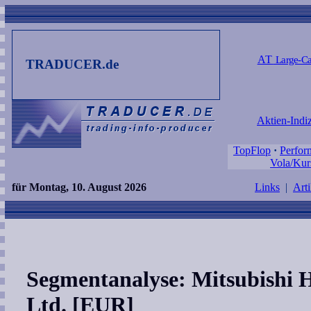
AT
Large-Ca
TRADUCER.de
Aktien-Indi
TopFlop
·
Perfor
Vola/Kur
für Montag, 10. August 2026
Links
|
Arti
Segmentanalyse: Mitsubishi H
Ltd. [EUR]