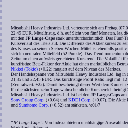
Mitsubishi Heavy Industries Ltd.
verteuerte sich am Freitag (07
22,45 EUR. Mittelfristig, d.h. auf Sicht von fünf Monaten, lag 
mit den
JP Large-Caps
stark unterdurchschnittlich. Das Fünf-T
Kursverlauf des Titels auf. Die Differenz des Aktienkurses zu s
des Kurses zu seinem
Sieben-Wochen
-Mittel ist ebenfalls posit
sich im neutralen Mittelfeld (52 Punkte). Das
Trendmomentum
de
Zeitraum einen aufwärts gerichteten Kurstrend. Die Volatilität f
kurzfristige
Beta-Faktor
der Aktie hat einen marktüblichen Betra
Nikkei (Tokio)
(+0.22) rangiert auf dem Niveau des Marktes.
Der Handelsspanne von
Mitsubishi Heavy Industries Ltd.
lag in 
21,35 und 22,45 EUR. Das kurzfristige
Profit-Ratio
liegt mit -1
(Zentralwert: +22). Damit bescheinigt dieser Wert dem Kurs ein
für die nächsten zehn Tage
wahrscheinliche Kursbereich
beträgt 
Mitsubishi Heavy Industries Ltd.
ist bei den
JP Large-Caps
am 
Sony Group Corp.
(+0.04) und
KDDI Corp.
(+0.07). Die Aktie k
und
Sumitomo Corp.
(+0.52) am stärksten. \e01\7
"JP Large-Caps"
: Von Indexanbietern unabhängige Auswahl der
Marktkapitalisierung.