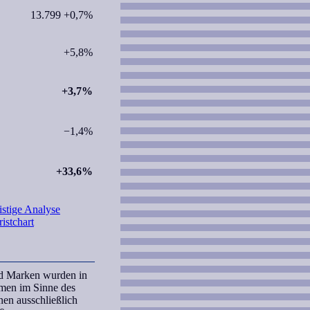
13.799 +0,7%
+5,8%
+3,7%
−1,4%
+33,6%
istige Analyse
istchart
nd Marken wurden in
amen im Sinne des
nen ausschließlich