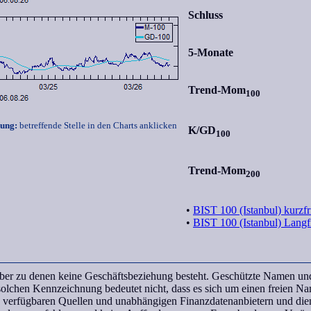
Schluss
5-Monate
Trend-Mom
100
rung:
betreffende Stelle in den Charts anklicken
K/GD
100
Trend-Mom
200
•
BIST 100 (Istanbul) kurzfr
•
BIST 100 (Istanbul) Langfr
haber zu denen keine Geschäftsbeziehung besteht. Geschützte Namen u
 solchen Kennzeichnung bedeutet nicht, dass es sich um einen freien N
ch verfügbaren Quellen und unabhängigen Finanzdatenanbietern und die