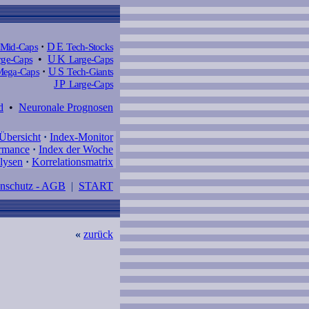
Mid-Caps
·
DE
Tech-Stocks
ge-Caps
•
UK
Large-Caps
ega-Caps
·
US
Tech-Giants
JP
Large-Caps
d
•
Neuronale Prognosen
Übersicht
·
Index-Monitor
rmance
·
Index der Woche
lysen
·
Korrelationsmatrix
enschutz - AGB
|
START
«
zurück