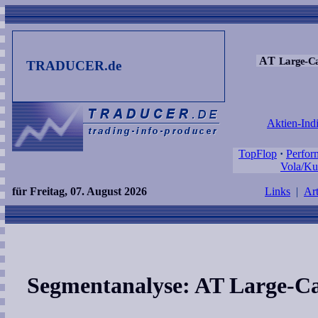
AT
Large-C
TRADUCER.de
Aktien-Ind
TopFlop
·
Perfor
Vola/Ku
für Freitag, 07. August 2026
Links
|
Art
Segmentanalyse: AT Large-Ca