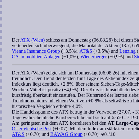
Der
ATX (Wien)
schloss am Donnerstag (06.08.26) bei einem S
verteuerten sich überwiegend, die Majorität der Aktien (13:7, 65
Vienna Insurance Group
(+3,5%),
AT&S
(+3,5%) und
Lenzing
(
CA Immobilien Anlagen
(−1,0%),
Wienerberger
(−0,9%) und
St
Der
ATX (Wien)
zeigte sich am Donnerstag (06.08.26) mit ein
freundlich. Der Trend der letzten fünf Tage des Aktienindex zeig
Indexkurs liegt deutlich, +2,8%, über seinem Sieben-Tage-Mitte
Wochen
-Mittel ist positiv (+4,0%). Der Kurs ist hinsichtlich des
kurzfristig überkauft einzustufen. Der Kurstrend der letzten
sieb
Trendmomentums
mit einem Wert von +0,8% als seitwärts zu inte
historischen Vergleich erhöhte 4,0%.
Die Handelsspanne des
ATX
betrug in der Vorwoche (27.07. - 31
Tage
wahrscheinliche Kursbereich
beläuft sich auf 6.650 - 7.190
Am geringsten mit dem
ATX
korrelieren
bei den
AT Large-Cap
Österreichische Post
(+0.07). Mit dem Index am stärksten korrel
AT&S
(+0.70) und
BAWAG Group
(+0.70). \e01\10