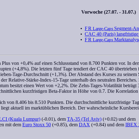
Vorwoche (27.07. - 31.07.)
•
FR
Large-Caps
Segment-An
•
CAC 40 (Paris) langfristig
•
FR
Large-Caps
Marktanalys
 Plus von +0,4% auf einen Schlussstand von 8.700 Punkten vor. In den
aupten (+4,8%). Die letzten fünf Tage tendiert der
CAC 40
übertrieben f
 Sieben-Tage-Durchschnitt (+1,3%). Der Abstand des Kurses zu seinem
t der
Relative-Stärke-Index-15-Tage
unterhalb des neutralen Bereiches.
ntum
besitzt einen Wert von +2,2%. Die Zehn-Tages-Volatilität beträgt
nittlichen kurzfristigen
Beta-Faktor
in Höhe von 0.7. Die
Korrelation
ch von 8.406 bis 8.510 Punkten. Die durchschnittliche kurzfristige Tages
 liegt aktuell im marktüblichen Bereich. Der
wahrscheinliche Kursbere
LCI (Kuala Lumpur)
(-0.01), dem
TA-35 (Tel Aviv)
(+0.02) und dem
hen mit dem
Euro Stoxx 50
(+0.85), dem
DAX
(+0.84) und dem
IBEX 