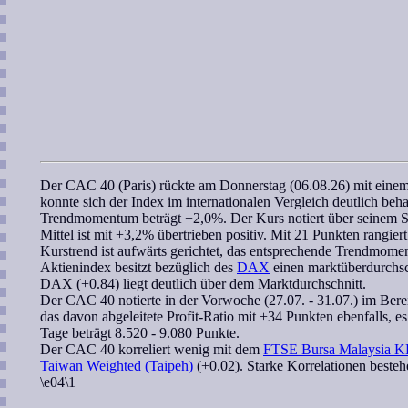
Der
CAC 40 (Paris)
rückte am Donnerstag (06.08.26) mit einem
konnte sich der Index im internationalen Vergleich deutlich beh
Trendmomentum
beträgt +2,0%. Der Kurs notiert über seinem
Mittel ist mit +3,2% übertrieben positiv. Mit 21 Punkten rangier
Kurstrend ist aufwärts gerichtet, das entsprechende
Trendmome
Aktienindex besitzt bezüglich des
DAX
einen marktüberdurchsch
DAX (+0.84) liegt deutlich über dem Marktdurchschnitt.
Der
CAC 40
notierte in der Vorwoche (27.07. - 31.07.) im Berei
das davon abgeleitete
Profit-Ratio
mit +34 Punkten ebenfalls, es
Tage beträgt 8.520 - 9.080 Punkte.
Der
CAC 40
korreliert
wenig mit dem
FTSE Bursa Malaysia K
Taiwan Weighted (Taipeh)
(+0.02). Starke Korrelationen beste
\e04\1