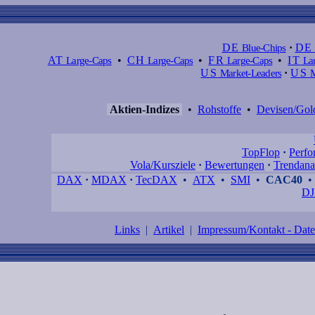
DE
Blue-Chips
·
DE
AT
Large-Caps
•
CH
Large-Caps
•
FR
Large-Caps
•
IT
Lar
US
Market-Leaders
·
US
M
Aktien-Indizes
•
Rohstoffe
•
Devisen/Gol
TopFlop
·
Perfo
Vola/Kursziele
·
Bewertungen
·
Trendana
DAX
·
MDAX
·
TecDAX
•
ATX
•
SMI
•
CAC40
DJ
Links
|
Artikel
|
Impressum/Kontakt - Dat