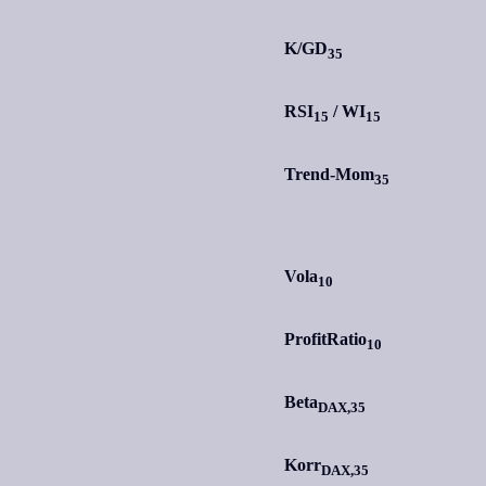
K/GD
35
RSI
/
WI
15
15
Trend-Mom
35
Vola
10
ProfitRatio
10
Beta
DAX,35
Korr
DAX,35