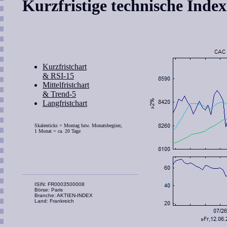
Kurzfristige technische Inde
Kurzfristchart
& RSI-15
Mittelfristchart
& Trend-5
Langfristchart
Skalenticks = Montag bzw. Monatsbeginn;
1 Monat = ca. 20 Tage
ISIN: FR0003500008
Börse: Paris
Branche: AKTIEN-INDEX
Land: Frankreich