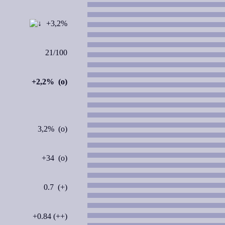
+3,2%
21/100
+2,2% (o)
3,2% (o)
+34 (o)
0.7 (+)
+0.84 (++)