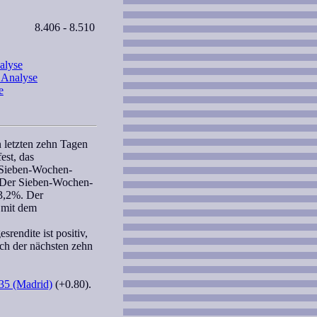
8.406 - 8.510
alyse
e Analyse
e
 letzten zehn Tagen
est, das
Sieben-Wochen
-
 Der
Sieben-Wochen
-
 3,2%. Der
mit dem
rendite ist positiv,
ich
der nächsten zehn
35 (Madrid)
(+0.80).