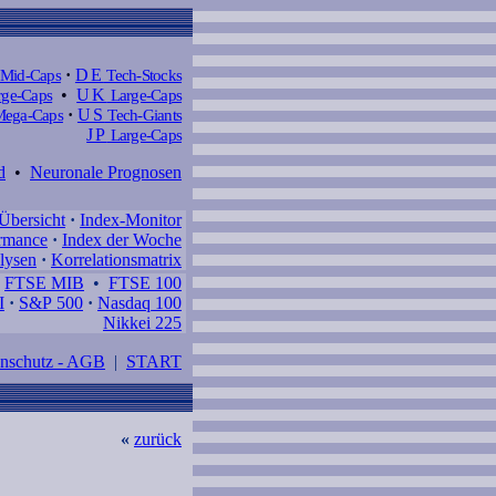
Mid-Caps
·
DE
Tech-Stocks
ge-Caps
•
UK
Large-Caps
ega-Caps
·
US
Tech-Giants
JP
Large-Caps
d
•
Neuronale Prognosen
Übersicht
·
Index-Monitor
rmance
·
Index der Woche
lysen
·
Korrelationsmatrix
•
FTSE MIB
•
FTSE 100
I
·
S&P 500
·
Nasdaq 100
Nikkei 225
enschutz - AGB
|
START
«
zurück