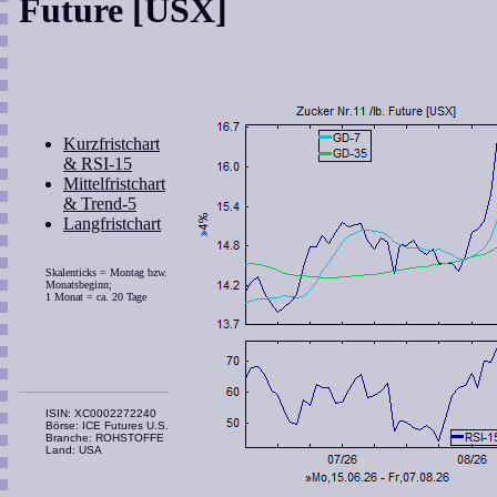
Future [USX]
Kurzfristchart
& RSI-15
Mittelfristchart
& Trend-5
Langfristchart
Skalenticks = Montag bzw.
Monatsbeginn;
1 Monat = ca. 20 Tage
ISIN: XC0002272240
Börse: ICE Futures U.S.
Branche: ROHSTOFFE
Land: USA