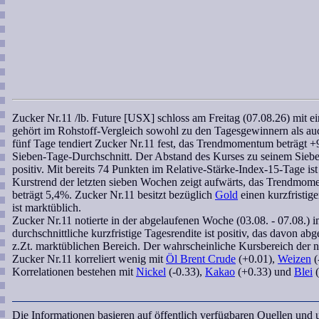
Zucker Nr.11 /lb. Future [USX]
schloss am Freitag (07.08.26) mit e
gehört im Rohstoff-Vergleich sowohl zu den Tagesgewinnern als a
fünf Tage tendiert
Zucker Nr.11
fest, das
Trendmomentum
beträgt +
Sieben-Tage-Durchschnitt. Der Abstand des Kurses zu seinem
Sieb
positiv. Mit bereits 74 Punkten im
Relative-Stärke-Index-15-Tage
ist
Kurstrend der letzten
sieben Wochen
zeigt aufwärts, das
Trendmom
beträgt 5,4%.
Zucker Nr.11
besitzt bezüglich
Gold
einen kurzfristig
ist marktüblich.
Zucker Nr.11
notierte in der abgelaufenen Woche (03.08. - 07.08.)
durchschnittliche kurzfristige Tagesrendite ist positiv, das davon abg
z.Zt. marktüblichen Bereich. Der
wahrscheinliche Kursbereich
der n
Zucker Nr.11
korreliert
wenig mit
Öl Brent Crude
(+0.01),
Weizen
(
Korrelationen bestehen mit
Nickel
(-0.33),
Kakao
(+0.33) und
Blei
(
Die Informationen basieren auf öffentlich verfügbaren Quellen und