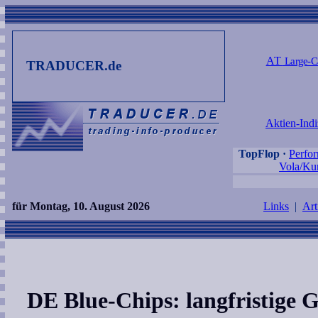
AT
Large-C
TRADUCER.de
Aktien-Indi
TopFlop
·
Perfo
Vola/Kur
für Montag, 10. August 2026
Links
|
Art
DE Blue-Chips: langfristige 