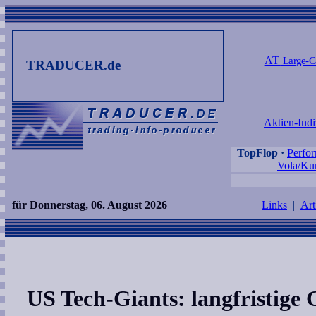
AT
Large-C
TRADUCER.de
Aktien-Indi
TopFlop
·
Perfo
Vola/Kur
für Donnerstag, 06. August 2026
Links
|
Art
US Tech-Giants: langfristige 