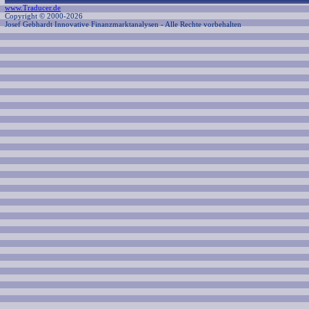
www.Traducer.de
Copyright © 2000-2026
Josef Gebhardt Innovative Finanzmarktanalysen
- Alle Rechte vorbehalten