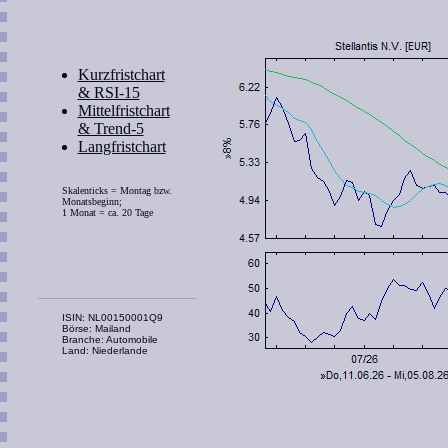
Kurzfristchart
& RSI-15
Mittelfristchart
& Trend-5
Langfristchart
Skalenticks = Montag bzw.
Monatsbeginn;
1 Monat = ca. 20 Tage
ISIN: NL00150001Q9
Börse: Mailand
Branche: Automobile
Land: Niederlande