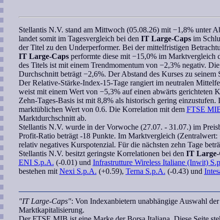
Stellantis N.V.
stand am Mittwoch (05.08.26) mit −1,8% unter Ab
landet somit im Tagesvergleich bei den
IT Large-Caps
im Schlu
der Titel zu den Underperformer. Bei der mittelfristigen Betrachtu
IT Large-Caps
performte diese mit −15,0% im Marktvergleich d
des Titels ist mit einem
Trendmomentum
von −2,3% negativ. Die 
Durchschnitt beträgt −2,6%. Der Abstand des Kurses zu seinem
Der
Relative-Stärke-Index-15-Tage
rangiert im neutralen Mittelf
weist mit einem Wert von −5,3% auf einen abwärts gerichteten Kur
Zehn-Tages-Basis ist mit 8,8% als historisch gering einzustufen. 
marktüblichen Wert von 0.6. Die
Korrelation
mit dem
FTSE MIB
Marktdurchschnitt ab.
Stellantis N.V.
wurde in der Vorwoche (27.07. - 31.07.) im Preisb
Profit-Ratio
beträgt -18 Punkte. Im Marktvergleich (Zentralwert: 
relativ negatives Kurspotenzial. Für die nächsten zehn Tage betr
Stellantis N.V.
besitzt geringste
Korrelationen
bei den
IT Large
ENI S.p.A.
(-0.01) und
Infrastrutture Wireless Italiane (Inwit) S.
bestehen mit
Nexi S.p.A.
(+0.59),
Terna S.p.A.
(-0.43) und
Inte
"IT Large-Caps"
: Von Indexanbietern unabhängige Auswahl der 
Marktkapitalisierung.
Der FTSE MIB ist eine Marke der Borsa Italiana. Diese Seite st