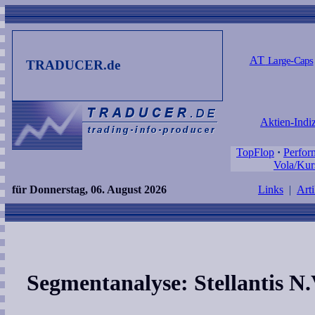
AT
Large-Caps
TRADUCER.de
Aktien-Indi
TopFlop
·
Perfor
Vola/Kur
für Donnerstag, 06. August 2026
Links
|
Arti
Segmentanalyse: Stellantis N