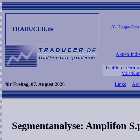
AT
Large-Caps
TRADUCER.de
Aktien-Indi
TopFlop
·
Perfor
Vola/Kur
für Freitag, 07. August 2026
Links
|
Arti
Segmentanalyse: Amplifon S.