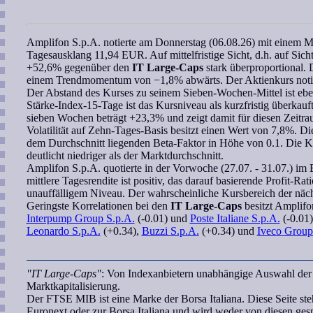
Amplifon S.p.A.
notierte am Donnerstag (06.08.26) mit einem M
Tagesausklang 11,94 EUR. Auf mittelfristige Sicht, d.h. auf Sich
+52,6% gegenüber den
IT Large-Caps
stark überproportional. D
einem
Trendmomentum
von −1,8% abwärts. Der Aktienkurs noti
Der Abstand des Kurses zu seinem
Sieben-Wochen
-Mittel ist e
Stärke-Index-15-Tage
ist das Kursniveau als kurzfristig überkau
sieben Wochen
beträgt +23,3% und zeigt damit für diesen Zeitra
Volatilität auf Zehn-Tages-Basis besitzt einen Wert von 7,8%. Die
dem Durchschnitt liegenden
Beta-Faktor
in Höhe von 0.1. Die
K
deutlicht niedriger als der Marktdurchschnitt.
Amplifon S.p.A.
quotierte in der Vorwoche (27.07. - 31.07.) im 
mittlere Tagesrendite ist positiv, das darauf basierende
Profit-Rati
unauffälligem Niveau. Der
wahrscheinliche Kursbereich
der näch
Geringste
Korrelationen
bei den
IT Large-Caps
besitzt
Amplifo
Interpump Group S.p.A.
(-0.01) und
Poste Italiane S.p.A.
(-0.01)
Leonardo S.p.A.
(+0.34),
Buzzi S.p.A.
(+0.34) und
Iveco Group
"IT Large-Caps"
: Von Indexanbietern unabhängige Auswahl der 
Marktkapitalisierung.
Der FTSE MIB ist eine Marke der Borsa Italiana. Diese Seite st
Euronext oder zur Borsa Italiana und wird weder von diesen gespo