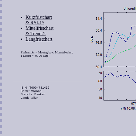
Kurzfristchart
& RSI-15
Mittelfristchart
& Trend-5
Langfristchart
Skalenticks = Montag bzw. Monatsbeginn;
1 Monat = ca. 20 Tage
ISIN: IT0004781412
Börse: Mailand
Branche: Banken
Land: Italien