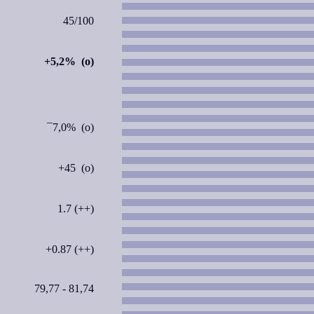
45/100
+5,2% (o)
¯7,0% (o)
+45 (o)
1.7 (++)
+0.87 (++)
79,77 - 81,74