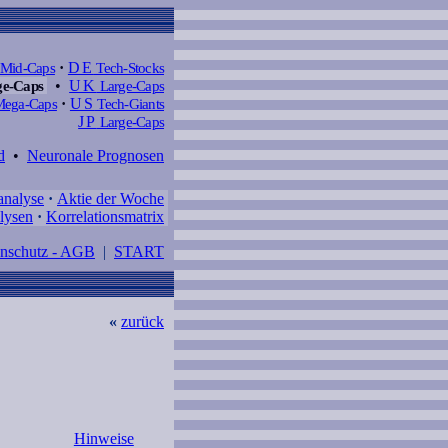
Mid-Caps
·
DE
Tech-Stocks
e-Caps
•
UK
Large-Caps
ega-Caps
·
US
Tech-Giants
JP
Large-Caps
d
•
Neuronale Prognosen
analyse
·
Aktie der Woche
lysen
·
Korrelationsmatrix
enschutz - AGB
|
START
«
zurück
Hinweise