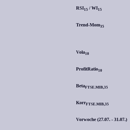
RSI
/
WI
15
15
Trend-Mom
35
Vola
10
ProfitRatio
10
Beta
FTSE.MIB,35
Korr
FTSE.MIB,35
Vorwoche (27.07. - 31.07.)