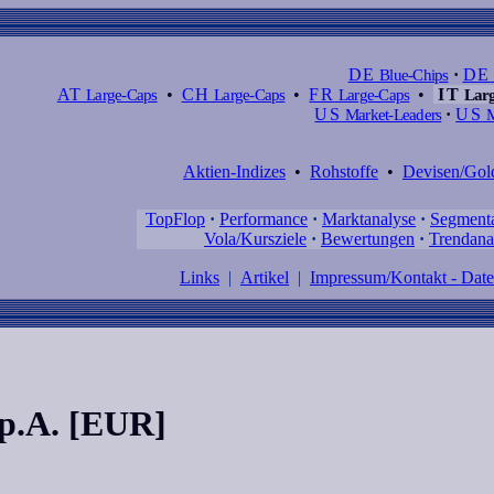
DE
Blue-Chips
·
DE
AT
Large-Caps
•
CH
Large-Caps
•
FR
Large-Caps
•
IT
Larg
US
Market-Leaders
·
US
M
Aktien-Indizes
•
Rohstoffe
•
Devisen/Gol
TopFlop
·
Performance
·
Marktanalyse
·
Segment
Vola/Kursziele
·
Bewertungen
·
Trendana
Links
|
Artikel
|
Impressum/Kontakt - Dat
.p.A. [EUR]