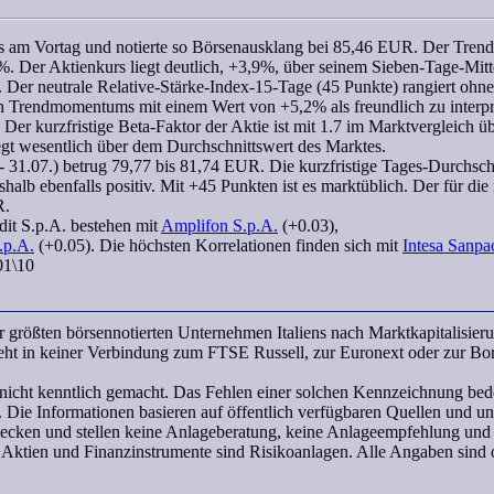
 am Vortag und notierte so Börsenausklang bei 85,46 EUR. Der Trend 
%. Der Aktienkurs liegt deutlich, +3,9%, über seinem Sieben-Tage-Mit
). Der neutrale
Relative-Stärke-Index-15-Tage
(45 Punkte) rangiert ohn
en
Trendmomentums
mit einem Wert von +5,2% als freundlich zu interpr
. Der kurzfristige
Beta-Faktor
der Aktie ist mit 1.7 im Marktvergleich üb
egt wesentlich über dem Durchschnittswert des Marktes.
 31.07.) betrug 79,77 bis 81,74 EUR. Die kurzfristige Tages-Durchschni
shalb ebenfalls positiv. Mit +45 Punkten ist es marktüblich. Der für di
R.
dit S.p.A.
bestehen mit
Amplifon S.p.A.
(+0.03),
.p.A.
(+0.05). Die höchsten Korrelationen finden sich mit
Intesa Sanpa
01\10
größten börsennotierten Unternehmen Italiens nach Marktkapitalisier
teht in keiner Verbindung zum FTSE Russell, zur Euronext oder zur Bor
icht kenntlich gemacht. Das Fehlen einer solchen Kennzeichnung bedeu
 Die Informationen basieren auf öffentlich verfügbaren Quellen und 
wecken und stellen keine Anlageberatung, keine Anlageempfehlung und
 Aktien und Finanzinstrumente sind Risikoanlagen. Alle Angaben sind