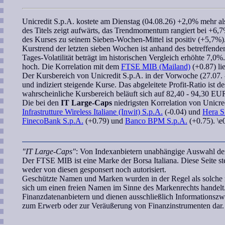
Unicredit S.p.A.
kostete am Dienstag (04.08.26) +2,0% mehr als
des Titels zeigt aufwärts, das
Trendmomentum
rangiert bei +6,7
des Kurses zu seinem
Sieben-Wochen
-Mittel ist positiv (+5,7%
Kurstrend der letzten
sieben Wochen
ist anhand des betreffend
Tages-Volatilität beträgt im historischen Vergleich erhöhte 7,0%
hoch. Die
Korrelation
mit dem
FTSE MIB (Mailand)
(+0.87) li
Der Kursbereich von
Unicredit S.p.A.
in der Vorwoche (27.07. -
und indiziert steigende Kurse. Das abgeleitete
Profit-Ratio
ist de
wahrscheinliche Kursbereich
beläuft sich auf 82,40 - 94,30 EU
Die bei den
IT Large-Caps
niedrigsten
Korrelation
von
Unicre
Infrastrutture Wireless Italiane (Inwit) S.p.A.
(-0.04) und
Hera S
FinecoBank S.p.A.
(+0.79) und
Banco BPM S.p.A.
(+0.75). \e
"IT Large-Caps"
: Von Indexanbietern unabhängige Auswahl der 
Der FTSE MIB ist eine Marke der Borsa Italiana. Diese Seite s
weder von diesen gesponsert noch autorisiert.
Geschützte Namen und Marken wurden in der Regel als solche n
sich um einen freien Namen im Sinne des Markenrechts handelt.
Finanzdatenanbietern und dienen ausschließlich Informationsz
zum Erwerb oder zur Veräußerung von Finanzinstrumenten dar.