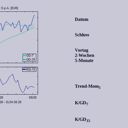
Datum
Schluss
Vortag
2-Wochen
5-Monate
Trend-Mom
5
K/GD
7
K/GD
35