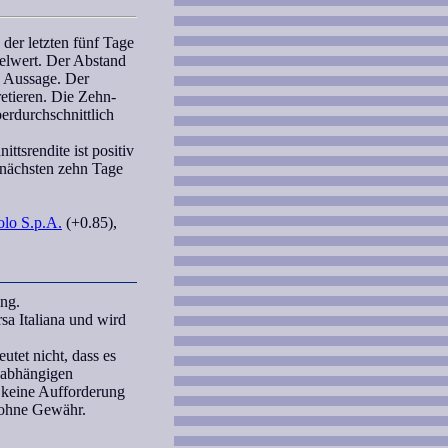
der letzten fünf Tage
telwert. Der Abstand
e Aussage. Der
etieren. Die Zehn-
erdurchschnittlich
ttsrendite ist positiv
e nächsten zehn Tage
olo S.p.A.
(+0.85),
ung.
sa Italiana und wird
tet nicht, dass es
unabhängigen
 keine Aufforderung
 ohne Gewähr.