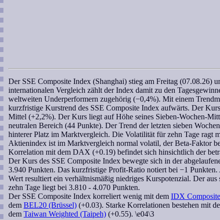
Der
SSE Composite Index (Shanghai)
stieg am Freitag (07.08.26) 
internationalen Vergleich zählt der Index damit zu den Tagesgewinne
weltweiten Underperformern zugehörig (−0,4%). Mit einem
Trend
kurzfristige Kurstrend des
SSE Composite Index
aufwärts. Der Kurs 
Mittel (+2,2%). Der Kurs liegt auf Höhe seines
Sieben-Wochen
-Mit
neutralen Bereich (44 Punkte). Der Trend der letzten
sieben Wochen
hinterer Platz im Marktvergleich. Die Volatilität für zehn Tage rag
Aktienindex ist im Marktvergleich normal volatil, der
Beta-Faktor
be
Korrelation
mit dem DAX (+0.19) befindet sich hinsichtlich der bet
Der Kurs des
SSE Composite Index
bewegte sich in der abgelaufen
3.940 Punkten. Das kurzfristige
Profit-Ratio
notiert bei −1 Punkten.
Wert resultiert ein verhältnismäßig niedriges Kurspotenzial. Der aus s
zehn Tage liegt bei 3.810 - 4.070 Punkten.
Der
SSE Composite Index
korreliert
wenig mit dem
IDX Composite 
dem
BEL20 (Brüssel)
(+0.03). Starke Korrelationen bestehen mit 
dem
Taiwan Weighted (Taipeh)
(+0.55). \e04\3