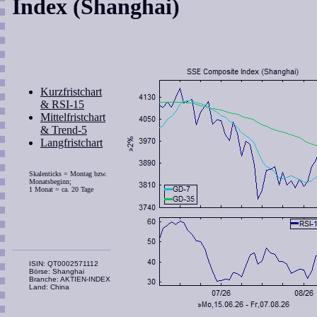
Index (Shanghai)
Kurzfristchart
& RSI-15
Mittelfristchart
& Trend-5
Langfristchart
Skalenticks = Montag bzw.
Monatsbeginn;
1 Monat = ca. 20 Tage
ISIN: QT0002571112
Börse: Shanghai
Branche: AKTIEN-INDEX
Land: China