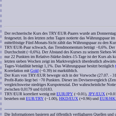
Der
rechnerische Kurs
des
TRY/EUR
-Paares wurde am Donnerstag
festgesetzt. In den letzten zehn Tagen notierte das Währungspaar i
mittelfristige Fünf-Monats-Sicht zählt das Währungspaar zu den Kurs
TRY/EUR
-Paar schwach, das
Trendmomentum
beträgt −0,6%. Der 
Durchschnitt (−0,6%). Der Abstand des Kurses zu seinem
Sieben-W
nur 22 Punkten im
Relative-Stärke-Index-15-Tage
ist der Kurs als k
letzten
sieben Wochen
zeigt im Marktvergleich überdeutlich abwärts
Tages-Volatilität beträgt 1,1%. Das Währungspaar besitzt bezüglich
Korrelation
mit
Gold
(−0.39) ist marktüblich.
Der Kurs von
TRY/EUR
bewegte sich in der Vorwoche (27.07. - 31
Profit-Ratio
liegt bei −70 Punkten. Dieser im Devisenvergleich (Zent
vergleichsweise niedriges Kurspotenzial. Der
wahrscheinliche Notie
zwischen 0,0179 und 0,0183.
TRY/EUR
korreliert
wenig mit
EUR/JPY
(−0.01),
JPY/EUX
(+0.0
bestehen mit
EUR/TRY
(−1.00),
HKD/EUX
(+0.96) und
EUR/HK
Die Informationen basieren auf öffentlich verfügbaren Quellen und