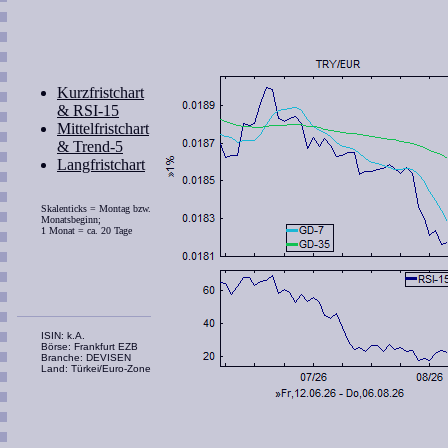
Kurzfristchart
& RSI-15
Mittelfristchart
& Trend-5
Langfristchart
Skalenticks = Montag bzw.
Monatsbeginn;
1 Monat = ca. 20 Tage
ISIN: k.A.
Börse: Frankfurt EZB
Branche: DEVISEN
Land: Türkei/Euro-Zone