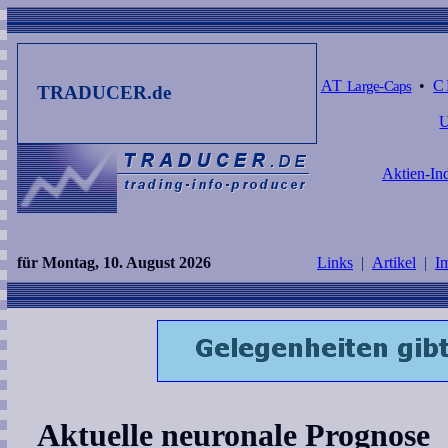
AT
Large-Caps
•
C
TRADUCER.de
Aktien-In
für Montag, 10. August 2026
Links
|
Artikel
|
I
Aktuelle neuronale Prognose