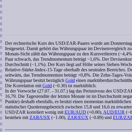
Der
rechnerische Kurs
des
USD/ZAR
-Paares wurde am Donnerstag
festgesetzt. Damit gehört das Währungspaar im Devisenvergleich zu d
Monats-Sicht zählt das Währungspaar zu den Kursverlierern (−4,4%).
Paar schwach, das
Trendmomentum
beträgt −1,6%. Der Devisenkurs
Durchschnitt (−1,1%). Der Kurs liegt auf Höhe seines
Sieben-Woch
Relative-Stärke-Index-15-Tage
oberhalb des neutralen Bereiches. De
seitwärts, das
Trendmomentum
beträgt +0,8%. Die Zehn-Tages-Volati
Währungspaar besitzt bezüglich
Gold
einen marktüberdurchschnittli
Die
Korrelation
mit
Gold
(−0.30) ist marktüblich.
In der Vorwoche (27.07. - 31.07.) lag das Preisniveau des
USD/ZA
16,79. Die Tagesrendite der letzten Monate ist im Durchschnitt negat
Punkte) deshalb ebenfalls, es besitzt einen momentan marktüblichen 
statistischer Quotierungsbereich
zwischen 15,8 und 16,6 zu erwarten
USD/ZAR
korreliert
wenig mit
EUR/AUD
(+0.00),
AUD/EUR
(−0
bestehen mit
ZAR/USX
(−1.00),
ZAR/EUX
(−0.89) und
EUR/ZA