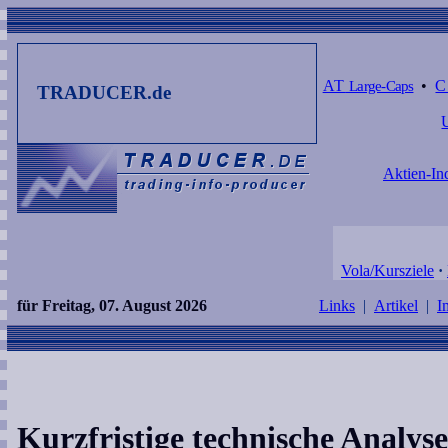
AT
Large-Caps
•
TRADUCER.de
Aktien-In
Vola/Kursziele
·
für Freitag, 07. August 2026
Links
|
Artikel
|
I
Kurzfristige technische Analy