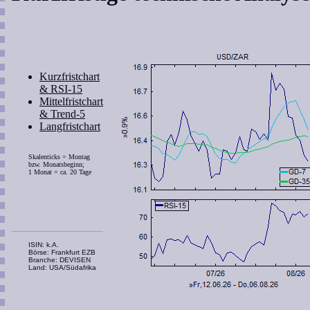
Kurzfristchart
& RSI-15
Mittelfristchart
& Trend-5
Langfristchart
Skalenticks = Montag
bzw. Monatsbeginn;
1 Monat = ca. 20 Tage
ISIN: k.A.
Börse: Frankfurt EZB
Branche: DEVISEN
Land: USA/Südafrika