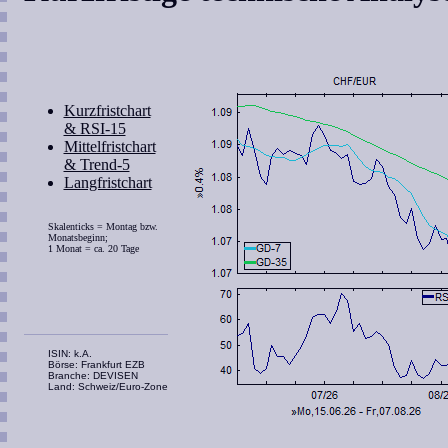
Kurzfristchart
& RSI-15
Mittelfristchart
& Trend-5
Langfristchart
Skalenticks = Montag bzw.
Monatsbeginn;
1 Monat = ca. 20 Tage
ISIN: k.A.
Börse: Frankfurt EZB
Branche: DEVISEN
Land: Schweiz/Euro-Zone