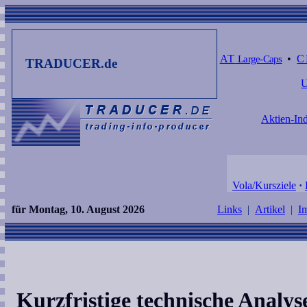
AT
Large-Caps
•
C
TRADUCER.de
Aktien-Ind
Vola/Kursziele
·
für Montag, 10. August 2026
Links
|
Artikel
|
I
Kurzfristige technische Anal