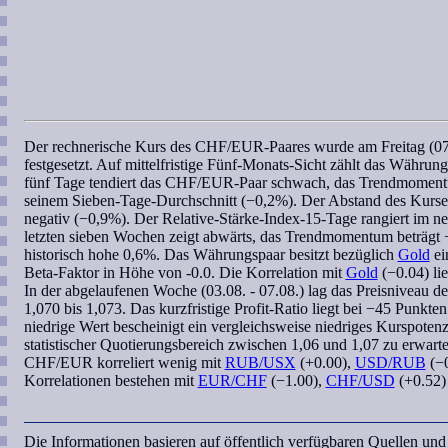
Der
rechnerische Kurs
des
CHF/EUR
-Paares wurde am Freitag (0
festgesetzt. Auf mittelfristige Fünf-Monats-Sicht zählt das Währun
fünf Tage tendiert das
CHF/EUR
-Paar schwach, das
Trendmomen
seinem Sieben-Tage-Durchschnitt (−0,2%). Der Abstand des Kurs
negativ (−0,9%). Der
Relative-Stärke-Index-15-Tage
rangiert im ne
letzten
sieben Wochen
zeigt abwärts, das
Trendmomentum
beträgt 
historisch hohe 0,6%. Das Währungspaar besitzt bezüglich
Gold
ei
Beta-Faktor
in Höhe von -0.0. Die
Korrelation
mit
Gold
(−0.04) lie
In der abgelaufenen Woche (03.08. - 07.08.) lag das Preisniveau d
1,070 bis 1,073. Das kurzfristige
Profit-Ratio
liegt bei −45 Punkten
niedrige Wert bescheinigt ein vergleichsweise niedriges Kurspotenzi
statistischer Quotierungsbereich
zwischen 1,06 und 1,07 zu erwarte
CHF/EUR
korreliert
wenig mit
RUB/USX
(+0.00),
USD/RUB
(−
Korrelationen bestehen mit
EUR/CHF
(−1.00),
CHF/USD
(+0.52)
Die Informationen basieren auf öffentlich verfügbaren Quellen un