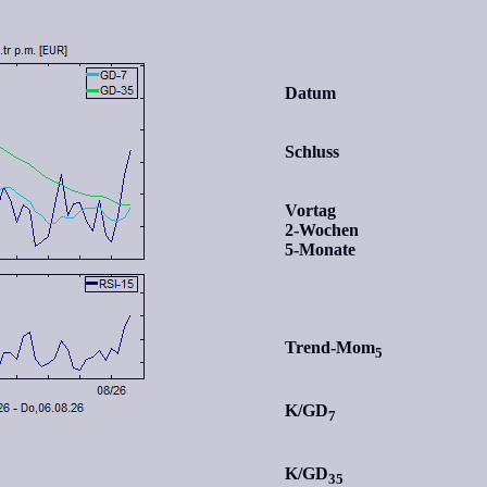
Datum
Schluss
Vortag
2-Wochen
5-Monate
Trend-Mom
5
K/GD
7
K/GD
35