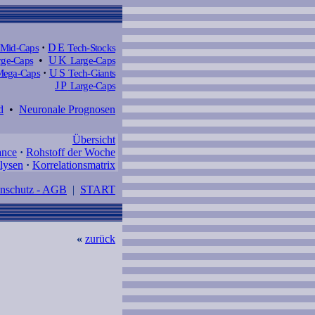
Mid-Caps
·
DE
Tech-Stocks
ge-Caps
•
UK
Large-Caps
ega-Caps
·
US
Tech-Giants
JP
Large-Caps
d
•
Neuronale Prognosen
Übersicht
ance
·
Rohstoff der Woche
lysen
·
Korrelationsmatrix
enschutz - AGB
|
START
«
zurück