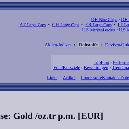
DE
Blue-Chips
·
DE
AT
Large-Caps
•
CH
Large-Caps
•
FR
Large-Caps
•
IT
Lar
US
Market-Leaders
·
US
M
Aktien-Indizes
•
Rohstoffe
•
Devisen/Gol
TopFlop
·
Perform
Vola/Kursziele
·
Bewertungen
·
Trendana
Links
|
Artikel
|
Impressum/Kontakt - Dat
se: Gold /oz.tr p.m. [EUR]