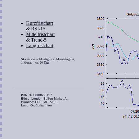
Kurzfristchart
& RSI-15
Mittelfristchart
& Trend-5
Langfristchart
Skalenticks = Montag bzw. Monatsbeginn;
1 Monat = ca. 20 Tage
ISIN: XC0009655157
Börse: London Bullion Market A.
Branche: EDELMETALLE
Land: Großbritannien