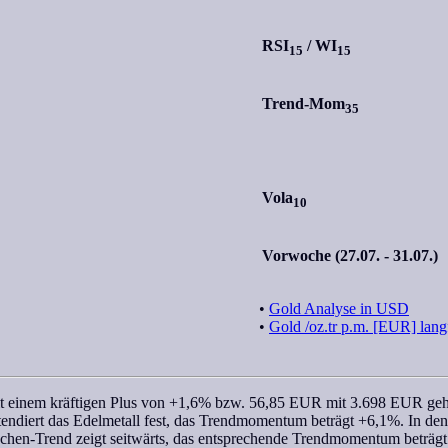
RSI
/
WI
15
15
Trend-Mom
35
Vola
10
Vorwoche (27.07. - 31.07.)
•
Gold Analyse in USD
•
Gold /oz.tr p.m. [EUR] lang
t einem kräftigen Plus von +1,6% bzw. 56,85 EUR mit 3.698 EUR geh
tendiert das Edelmetall fest, das
Trendmomentum
beträgt +6,1%. In den
chen
-Trend zeigt seitwärts, das entsprechende
Trendmomentum
beträgt