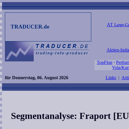
AT
Large-Ca
TRADUCER.de
Aktien-Indi
TopFlop
·
Perfor
Vola/Kur
für Donnerstag, 06. August 2026
Links
|
Arti
Segmentanalyse: Fraport [E