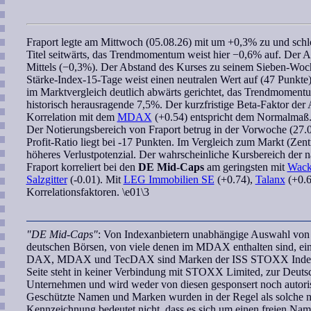
Fraport
legte am Mittwoch (05.08.26) mit um +0,3% zu und schlos
Titel seitwärts, das
Trendmomentum
weist hier −0,6% auf. Der A
Mittels (−0,3%). Der Abstand des Kurses zu seinem
Sieben-Woc
Stärke-Index-15-Tage
weist einen neutralen Wert auf (47 Punkte)
im Marktvergleich deutlich abwärts gerichtet, das
Trendmoment
historisch herausragende 7,5%. Der kurzfristige
Beta-Faktor
der A
Korrelation
mit dem
MDAX
(+0.54) entspricht dem Normalmaß
Der Notierungsbereich von
Fraport
betrug in der Vorwoche (27.07
Profit-Ratio
liegt bei -17 Punkten. Im Vergleich zum Markt (Zentr
höheres Verlustpotenzial. Der
wahrscheinliche Kursbereich
der n
Fraport
korreliert
bei den
DE Mid-Caps
am geringsten mit
Wack
Salzgitter
(-0.01). Mit
LEG Immobilien SE
(+0.74),
Talanx
(+0.6
Korrelationsfaktoren. \e01\3
"DE Mid-Caps"
: Von Indexanbietern unabhängige Auswahl von U
deutschen Börsen, von viele denen im MDAX enthalten sind, ei
DAX, MDAX und TecDAX sind Marken der ISS STOXX Index G
Seite steht in keiner Verbindung mit STOXX Limited, zur Deut
Unternehmen und wird weder von diesen gesponsert noch autoris
Geschützte Namen und Marken wurden in der Regel als solche ni
Kennzeichnung bedeutet nicht, dass es sich um einen freien Nam