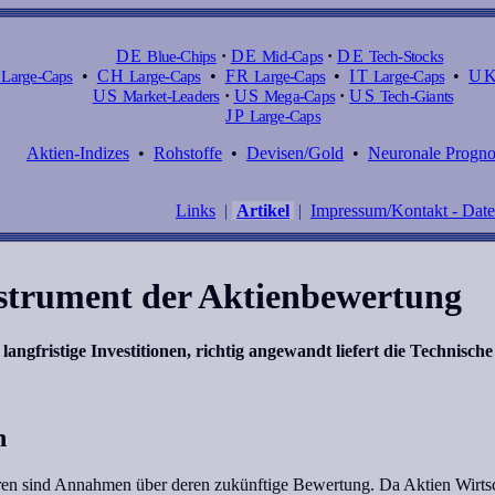
DE
Blue-Chips
·
DE
Mid-Caps
·
DE
Tech-Stocks
Large-Caps
•
CH
Large-Caps
•
FR
Large-Caps
•
IT
Large-Caps
•
U
US
Market-Leaders
·
US
Mega-Caps
·
US
Tech-Giants
JP
Large-Caps
Aktien-Indizes
•
Rohstoffe
•
Devisen/Gold
•
Neuronale Progn
Links
|
Artikel
|
Impressum/Kontakt - Dat
nstrument der Aktienbewertung
langfristige Investitionen, richtig angewandt liefert die Technische
n
en sind Annahmen über deren zukünftige Bewertung. Da Aktien Wirtscha