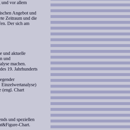
g und vor allem
zwischen Angebot und
ete Zeitraum und die
fen. Der sich am
e und aktuelle
en und
alyse machen.
des 19. Jahrhunderts
iegender
. Einzelwertanalyse)
 (engl. Chart
ends und speziellen
nt&Figure-Chart.