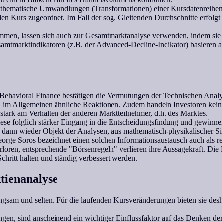
mathematische Umwandlungen (Transformationen) einer Kursdatenreihen
den Kurs zugeordnet. Im Fall der sog. Gleitenden Durchschnitte erfolgt 
ommen, lassen sich auch zur Gesamtmarktanalyse verwenden, indem sie 
mtmarktindikatoren (z.B. der Advanced-Decline-Indikator) basieren 
ehavioral Finance bestätigen die Vermutungen der Technischen Analy
n im Allgemeinen ähnliche Reaktionen. Zudem handeln Investoren kein
stark am Verhalten der anderen Marktteilnehmer, d.h. des Marktes.
se folglich stärker Eingang in die Entscheidungsfindung und gewinnen 
ann wieder Objekt der Analysen, aus mathematisch-physikalischer Sich
rge Soros bezeichnet einen solchen Informationsaustausch auch als ref
loren, entsprechende "Börsenregeln" verlieren ihre Aussagekraft. Die
hritt halten und ständig verbessert werden.
ktienanalyse
ngsam und selten. Für die laufenden Kursveränderungen bieten sie desh
gen, sind anscheinend ein wichtiger Einflussfaktor auf das Denken de