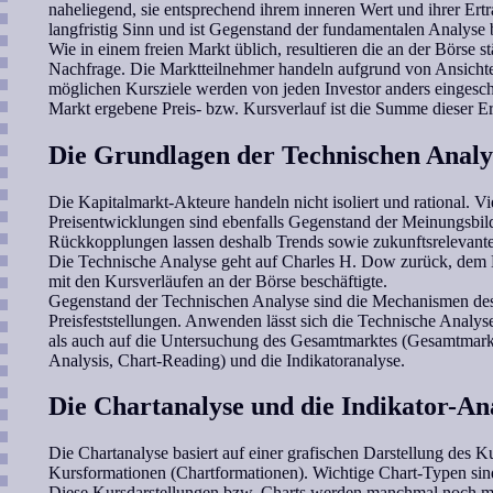
naheliegend, sie entsprechend ihrem inneren Wert und ihrer Ertr
langfristig Sinn und ist Gegenstand der fundamentalen Analyse
Wie in einem freien Markt üblich, resultieren die an der Börse
Nachfrage. Die Marktteilnehmer handeln aufgrund von Ansichte
möglichen Kursziele werden von jeden Investor anders eingesch
Markt ergebene Preis- bzw. Kursverlauf ist die Summe dieser Er
Die Grundlagen der Technischen Analy
Die Kapitalmarkt-Akteure handeln nicht isoliert und rational. Vi
Preisentwicklungen sind ebenfalls Gegenstand der Meinungsbil
Rückkopplungen lassen deshalb Trends sowie zukunftsrelevan
Die Technische Analyse geht auf Charles H. Dow zurück, dem M
mit den Kursverläufen an der Börse beschäftigte.
Gegenstand der Technischen Analyse sind die Mechanismen des 
Preisfeststellungen. Anwenden lässt sich die Technische Analys
als auch auf die Untersuchung des Gesamtmarktes (Gesamtmarkt
Analysis, Chart-Reading) und die Indikatoranalyse.
Die Chartanalyse und die Indikator-An
Die Chartanalyse basiert auf einer grafischen Darstellung des
Kursformationen (Chartformationen). Wichtige Chart-Typen sind
Diese Kursdarstellungen bzw. Charts werden manchmal noch mi