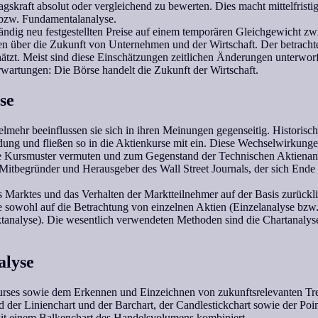
agskraft absolut oder vergleichend zu bewerten. Dies macht mittelfristi
 bzw. Fundamentalanalyse.
 ständig neu festgestellten Preise auf einem temporären Gleichgewicht 
n über die Zukunft von Unternehmen und der Wirtschaft. Der betracht
ätzt. Meist sind diese Einschätzungen zeitlichen Änderungen unterwor
wartungen: Die Börse handelt die Zukunft der Wirtschaft.
se
elmehr beeinflussen sie sich in ihren Meinungen gegenseitig. Historisch
dung und fließen so in die Aktienkurse mit ein. Diese Wechselwirkung
te Kursmuster vermuten und zum Gegenstand der Technischen Aktienan
itbegründer und Herausgeber des Wall Street Journals, der sich Ende 
Marktes und das Verhalten der Marktteilnehmer auf der Basis zurückl
e sowohl auf die Betrachtung von einzelnen Aktien (Einzelanalyse bzw
analyse). Die wesentlich verwendeten Methoden sind die Chartanalyse
alyse
 Kurses sowie dem Erkennen und Einzeichnen von zukunftsrelevanten Tr
 der Linienchart und der Barchart, der Candlestickchart sowie der Poi
t einem Balkenchart des Handelsvolumens kombiniert.