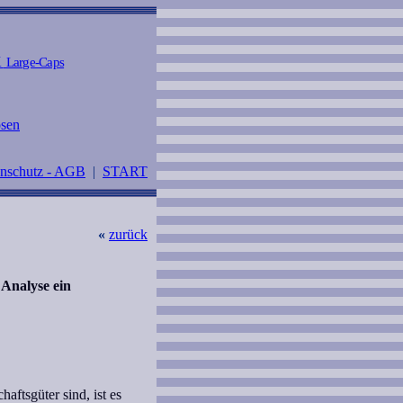
K
Large-Caps
osen
enschutz - AGB
|
START
«
zurück
 Analyse ein
ftsgüter sind, ist es