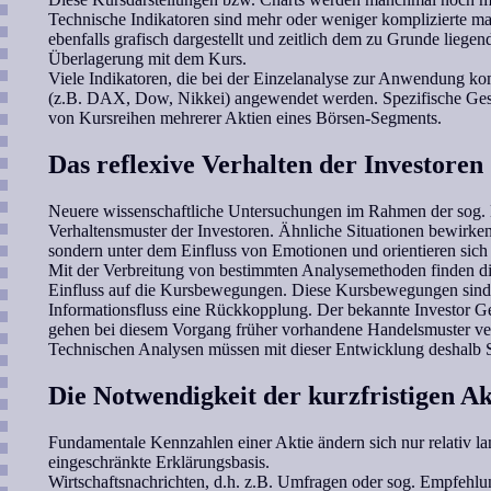
Technische Indikatoren sind mehr oder weniger komplizierte 
ebenfalls grafisch dargestellt und zeitlich dem zu Grunde liegen
Überlagerung mit dem Kurs.
Viele Indikatoren, die bei der Einzelanalyse zur Anwendung k
(z.B. DAX, Dow, Nikkei) angewendet werden. Spezifische Gesa
von Kursreihen mehrerer Aktien eines Börsen-Segments.
Das reflexive Verhalten der Investoren
Neuere wissenschaftliche Untersuchungen im Rahmen der sog. B
Verhaltensmuster der Investoren. Ähnliche Situationen bewirke
sondern unter dem Einfluss von Emotionen und orientieren sich 
Mit der Verbreitung von bestimmten Analysemethoden finden die
Einfluss auf die Kursbewegungen. Diese Kursbewegungen sind d
Informationsfluss eine Rückkopplung. Der bekannte Investor Geo
gehen bei diesem Vorgang früher vorhandene Handelsmuster ver
Technischen Analysen müssen mit dieser Entwicklung deshalb Sc
Die Notwendigkeit der kurzfristigen A
Fundamentale Kennzahlen einer Aktie ändern sich nur relativ la
eingeschränkte Erklärungsbasis.
Wirtschaftsnachrichten, d.h. z.B. Umfragen oder sog. Empfehlun