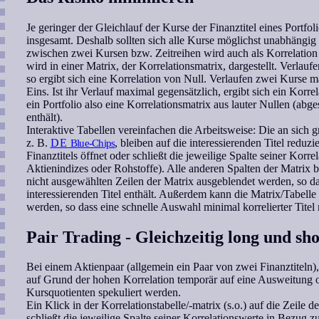
Je geringer der Gleichlauf der Kurse der Finanztitel eines Portfolio
insgesamt. Deshalb sollten sich alle Kurse möglichst unabhängi
zwischen zwei Kursen bzw. Zeitreihen wird auch als Korrelation 
wird in einer Matrix, der Korrelationsmatrix, dargestellt. Verl
so ergibt sich eine Korrelation von Null. Verlaufen zwei Kurse ma
Eins. Ist ihr Verlauf maximal gegensätzlich, ergibt sich ein Korr
ein Portfolio also eine Korrelationsmatrix aus lauter Nullen (ab
enthält).
Interaktive Tabellen vereinfachen die Arbeitsweise: Die an sich
z. B.
DE
Blue-Chips
, bleiben auf die interessierenden Titel reduzi
Finanztitels öffnet oder schließt die jeweilige Spalte seiner Kor
Aktienindizes oder Rohstoffe). Alle anderen Spalten der Matrix b
nicht ausgewählten Zeilen der Matrix ausgeblendet werden, so da
interessierenden Titel enthält. Außerdem kann die Matrix/Tabelle 
werden, so dass eine schnelle Auswahl minimal korrelierter Titel 
Pair Trading - Gleichzeitig long und sh
Bei einem Aktienpaar (allgemein ein Paar von zwei Finanztiteln),
auf Grund der hohen Korrelation temporär auf eine Ausweitung o
Kursquotienten spekuliert werden.
Ein Klick in der Korrelationstabelle/-matrix (s.o.) auf die Zeile de
schließt die jeweilige Spalte seiner Korrelationswerte in Bezug zu