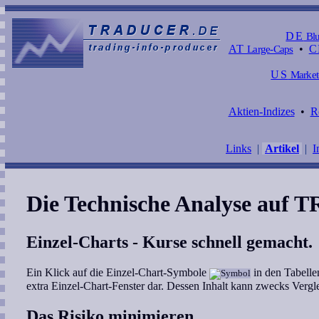
DE
Blu
AT
Large-Caps
•
C
US
Market
Aktien-Indizes
•
R
Links
|
Artikel
|
I
Die Technische Analyse auf
Einzel-Charts - Kurse schnell gemacht.
Ein Klick auf die Einzel-Chart-Symbole
in den Tabellen
extra Einzel-Chart-Fenster dar. Dessen Inhalt kann zwecks Vergle
Das Risiko minimieren