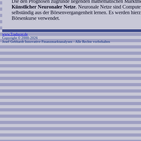
Die den Prognosen zugrunde liegenden mathematischen Marktmod
Künstlicher Neuronaler Netze
. Neuronale Netze sind Computer
selbständig aus der Börsenvergangenheit lernen. Es werden hierzu
Börsenkurse verwendet.
www.Traducer.de
Copyright © 2000-2026
Josef Gebhardt Innovative Finanzmarktanalysen
- Alle Rechte vorbehalten