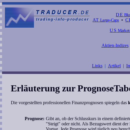
DE
Blu
AT
Large-Caps
•
C
US
Market-
Aktien-Indizes
Links
|
Artikel
|
I
Erläuterung zur PrognoseTabe
Die vorgestellten professionellen Finanzprognosen spiegeln das
k
Prognose:
Gibt an, ob der Schlusskurs in einem definiert
"Steigt" oder nicht. Als Bezugswert dient de
Vortag. Jede Prognose wird täglich neu berec